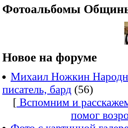
Фотоальбомы Общин
Новое на форуме
Михаил Ножкин Народны
писатель, бард
(56)
[
Вспомним и расскажем
помог возр
Фото с картинной галер