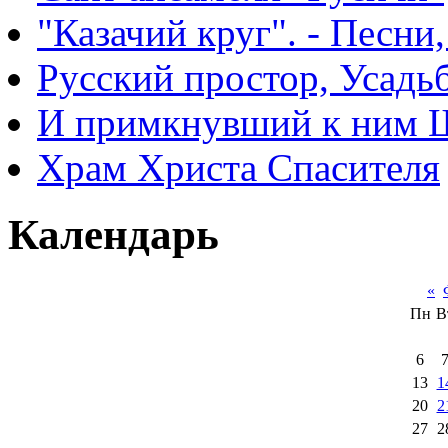
"Казачий круг". - Песни
Русский простор, Усадь
И примкнувший к ним 
Храм Христа Спасителя
Календарь
«
Пн
В
6
13
1
20
2
27
2