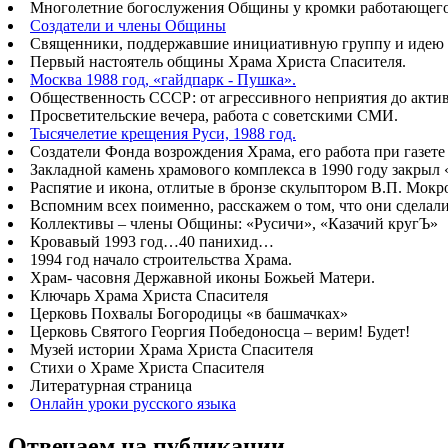
Многолетние богослужения Общины у кромки работающего б
Создатели и члены Общины
Священники, поддержавшие инициативную группу и идею 
Первый настоятель общины Храма Христа Спасителя.
Москва 1988 год, «гайдпарк - Пушка».
Общественность СССР: от агрессивного неприятия до акт
Просветительские вечера, работа с советскими СМИ.
Тысячелетие крещения Руси, 1988 год.
Создатели Фонда возрождения Храма, его работа при газете
Закладной камень храмового комплекса в 1990 году закрыл
Распятие и икона, отлитые в бронзе скульптором В.П. Мок
Вспомним всех поименно, расскажем о том, что они сделал
Коллективы – члены Общины: «Русичи», «Казачий кругЪ»
Кровавый 1993 год…40 панихид…
1994 год начало строительства Храма.
Храм- часовня Державной иконы Божьей Матери.
Ключарь Храма Христа Спасителя
Церковь Похвалы Богородицы «в башмачках»
Церковь Святого Георгия Победоносца – верим! Будет!
Музей истории Храма Христа Спасителя
Стихи о Храме Христа Спасителя
Литературная страница
Онлайн уроки русского языка
Отвечаем на публикации