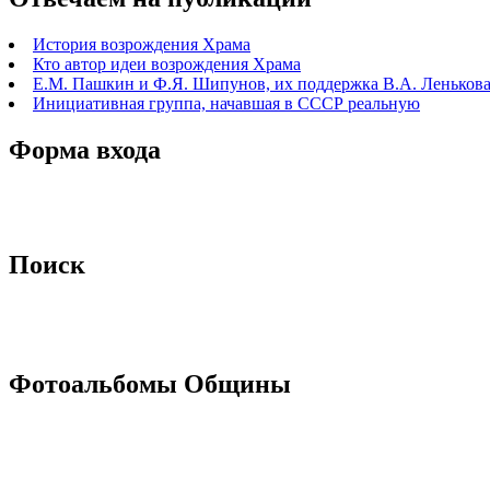
История возрождения Храма
Кто автор идеи возрождения Храма
Е.М. Пашкин и Ф.Я. Шипунов, их поддержка В.А. Ленькова 
Инициативная группа, начавшая в СССР реальную
Форма входа
Поиск
Фотоальбомы Общины