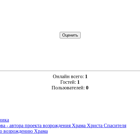
Онлайн всего:
1
Гостей:
1
Пользователей:
0
ника
ва - автора проекта возрождения Храма Христа Спасителя
по возрождению Храма