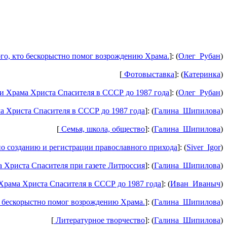
го, кто бескорыстно помог возрождению Храма.
]: (
Олег_Рубан
)
[
Фотовыставка
]: (
Катеринка
)
 Храма Христа Спасителя в СССР до 1987 года
]: (
Олег_Рубан
)
 Христа Спасителя в СССР до 1987 года
]: (
Галина_Шипилова
)
[
Семья, школа, общество
]: (
Галина_Шипилова
)
о созданию и регистрации православного прихода
]: (
Siver_Igor
)
Христа Спасителя при газете Литроссия
]: (
Галина_Шипилова
)
рама Христа Спасителя в СССР до 1987 года
]: (
Иван_Иваныч
)
 бескорыстно помог возрождению Храма.
]: (
Галина_Шипилова
)
[
Литературное творчество
]: (
Галина_Шипилова
)