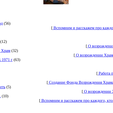
рд
(56)
[
Вспомним и расскажем про каждо
(12)
[
О возрождении
ь Храм
(32)
[
О возрождении Храма
 1971 г
(63)
[
Работа п
[
Создание Фонда Возрождения Храма 
ить
(5)
[
О возрождении Х
.
(10)
[
Вспомним и расскажем про каждого, кто