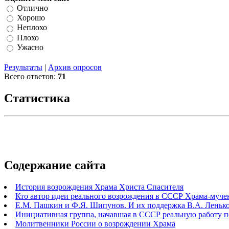
Отлично
Хорошо
Неплохо
Плохо
Ужасно
Результаты
|
Архив опросов
Всего ответов:
71
Статистика
Содержание сайта
История возрождения Храма Христа Спасителя
Кто автор идеи реального возрождения в СССР Храма-муче
Е.М. Пашкин и Ф.Я. Шипунов. И их поддержка В.А. Ленько
Инициативная группа, начавшая в СССР реальную работу 
Молитвенники России о возрождении Храма