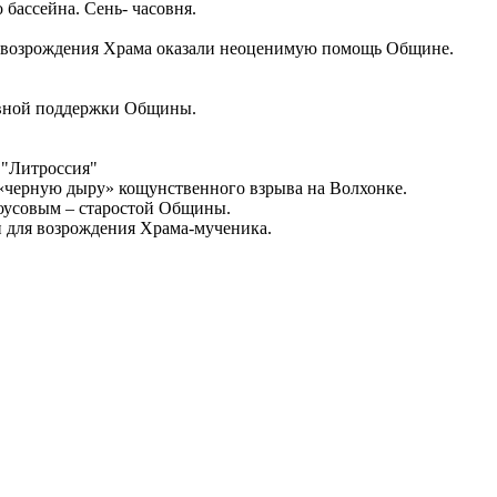
ассейна. Сень- часовня.
возрождения Храма оказали неоценимую помощь Общине.
ивной поддержки Общины.
 "Литроссия"
 «черную дыру» кощунственного взрыва на Волхонке.
роусовым – старостой Общины.
и для возрождения Храма-мученика.