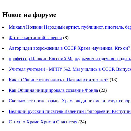
Новое на форуме
Михаил Ножкин Народный артист, публицист, писатель, ба
Фото с картинной галереи
(8)
Автор идеи возрождения в СССР Храма -мученика. Кто он?
профессор Пашкин Евгений Меркурьевич и идея- возродит
Учителя учителей - МГПУ №2. Мы учились в СССР. Выпуск
Как к Общине относились в Патриархии тех лет?
(18)
Как Община инициировала создание Фонда
(22)
Сколько лет после взрыва Храма люди не смели вслух говор
Великий русский писатель Валентин Григорьевич Распутин
Стихи о Храме Христа Спасителя
(24)