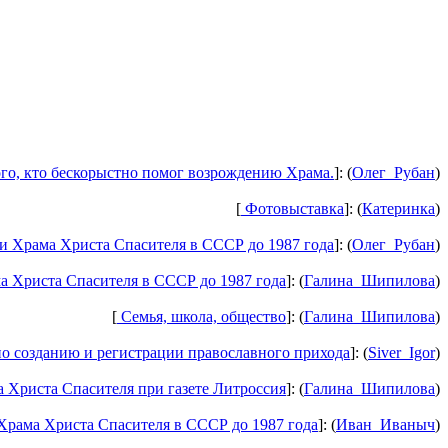
го, кто бескорыстно помог возрождению Храма.
]: (
Олег_Рубан
)
[
Фотовыставка
]: (
Катеринка
)
 Храма Христа Спасителя в СССР до 1987 года
]: (
Олег_Рубан
)
 Христа Спасителя в СССР до 1987 года
]: (
Галина_Шипилова
)
[
Семья, школа, общество
]: (
Галина_Шипилова
)
о созданию и регистрации православного прихода
]: (
Siver_Igor
)
Христа Спасителя при газете Литроссия
]: (
Галина_Шипилова
)
рама Христа Спасителя в СССР до 1987 года
]: (
Иван_Иваныч
)