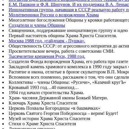
Е.М. Пашкин и Ф.Я. Шипунов. И их поддержка В.А. Ленько
Инициативная группа, начавшая в СССР реальную работу 
Молитвенники России о возрождении Храма
Многолетние богослужения Общины у кромки работающего б
Создатели и члены Общины
Священники, поддержавшие инициативную группу и идею 
Первый настоятель общины Храма Христа Спасителя.
Москва 1988 год, «гайдпарк - Пушка».
Общественность СССР: от агрессивного неприятия до акт
Просветительские вечера, работа с советскими СМИ.
Тысячелетие крещения Руси, 1988 год.
Создатели Фонда возрождения Храма, его работа при газете
Закладной камень храмового комплекса в 1990 году закрыл
Распятие и икона, отлитые в бронзе скульптором В.П. Мок
Вспомним всех поименно, расскажем о том, что они сделал
Коллективы – члены Общины: «Русичи», «Казачий кругЪ»
Кровавый 1993 год…40 панихид…
1994 год начало строительства Храма.
Храм- часовня Державной иконы Божьей Матери.
Ключарь Храма Христа Спасителя
Церковь Похвалы Богородицы «в башмачках»
Церковь Святого Георгия Победоносца – верим! Будет!
Музей истории Храма Христа Спасителя
Стихи о Храме Христа Спасителя
Литературная страница