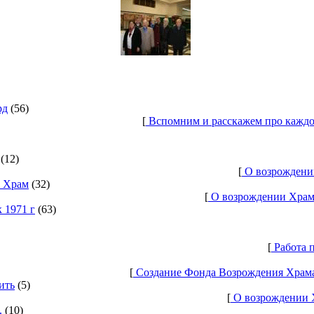
рд
(56)
[
Вспомним и расскажем про каждо
(12)
[
О возрождении
ь Храм
(32)
[
О возрождении Храма
 1971 г
(63)
[
Работа п
[
Создание Фонда Возрождения Храма 
ить
(5)
[
О возрождении Х
.
(10)