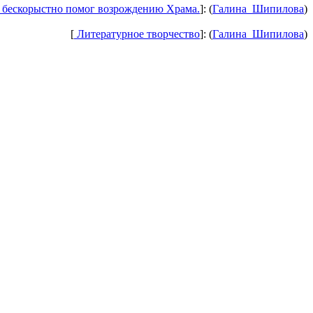
 бескорыстно помог возрождению Храма.
]: (
Галина_Шипилова
)
[
Литературное творчество
]: (
Галина_Шипилова
)