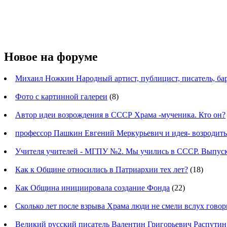
Новое на форуме
Михаил Ножкин Народный артист, публицист, писатель, ба
Фото с картинной галереи
(8)
Автор идеи возрождения в СССР Храма -мученика. Кто он?
профессор Пашкин Евгений Меркурьевич и идея- возродит
Учителя учителей - МГПУ №2. Мы учились в СССР. Выпуск
Как к Общине относились в Патриархии тех лет?
(18)
Как Община инициировала создание Фонда
(22)
Сколько лет после взрыва Храма люди не смели вслух говор
Великий русский писатель Валентин Григорьевич Распутин