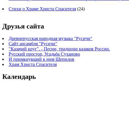
Стихи о Храме Христа Спасителя
(24)
Друзья сайта
Древнерусская народная музыка "Русичи"
Сайт ансамбля "Русичи"
"Казачий круг". - Песни, традиции казаков России.
Русский простор, Усадьба Суханово
И примкнувший к ним Шепилов
Храм Христа Спасителя
Календарь