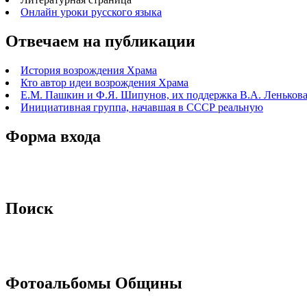
Онлайн уроки русского языка
Отвечаем на публикации
История возрождения Храма
Кто автор идеи возрождения Храма
Е.М. Пашкин и Ф.Я. Шипунов, их поддержка В.А. Ленькова 
Инициативная группа, начавшая в СССР реальную
Форма входа
Поиск
Фотоальбомы Общины