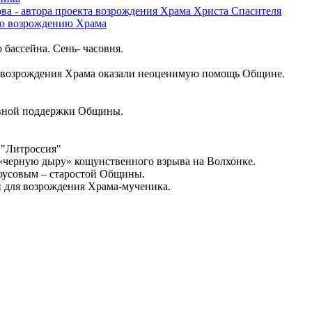
ва - автора проекта возрождения Храма Христа Спасителя
по возрождению Храма
ассейна. Сень- часовня.
возрождения Храма оказали неоценимую помощь Общине.
ивной поддержки Общины.
 "Литроссия"
 «черную дыру» кощунственного взрыва на Волхонке.
роусовым – старостой Общины.
и для возрождения Храма-мученика.