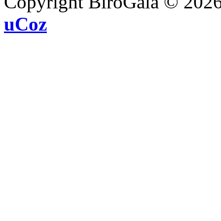
Copyright BiroGala © 202
uCoz