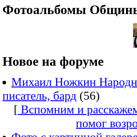
Фотоальбомы Общин
Новое на форуме
Михаил Ножкин Народны
писатель, бард
(56)
[
Вспомним и расскажем
помог возр
Фото с картинной галер