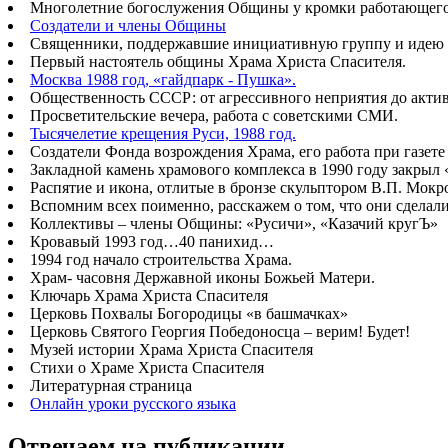
Многолетние богослужения Общины у кромки работающего б
Создатели и члены Общины
Священники, поддержавшие инициативную группу и идею 
Первый настоятель общины Храма Христа Спасителя.
Москва 1988 год, «гайдпарк - Пушка».
Общественность СССР: от агрессивного неприятия до акт
Просветительские вечера, работа с советскими СМИ.
Тысячелетие крещения Руси, 1988 год.
Создатели Фонда возрождения Храма, его работа при газете
Закладной камень храмового комплекса в 1990 году закрыл
Распятие и икона, отлитые в бронзе скульптором В.П. Мок
Вспомним всех поименно, расскажем о том, что они сделал
Коллективы – члены Общины: «Русичи», «Казачий кругЪ»
Кровавый 1993 год…40 панихид…
1994 год начало строительства Храма.
Храм- часовня Державной иконы Божьей Матери.
Ключарь Храма Христа Спасителя
Церковь Похвалы Богородицы «в башмачках»
Церковь Святого Георгия Победоносца – верим! Будет!
Музей истории Храма Христа Спасителя
Стихи о Храме Христа Спасителя
Литературная страница
Онлайн уроки русского языка
Отвечаем на публикации