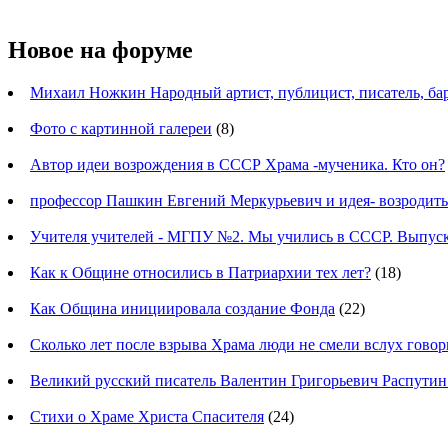
Новое на форуме
Михаил Ножкин Народный артист, публицист, писатель, ба
Фото с картинной галереи
(8)
Автор идеи возрождения в СССР Храма -мученика. Кто он?
профессор Пашкин Евгений Меркурьевич и идея- возродит
Учителя учителей - МГПУ №2. Мы учились в СССР. Выпуск
Как к Общине относились в Патриархии тех лет?
(18)
Как Община инициировала создание Фонда
(22)
Сколько лет после взрыва Храма люди не смели вслух говор
Великий русский писатель Валентин Григорьевич Распутин
Стихи о Храме Христа Спасителя
(24)