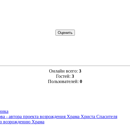
Онлайн всего:
3
Гостей:
3
Пользователей:
0
ника
ва - автора проекта возрождения Храма Христа Спасителя
по возрождению Храма