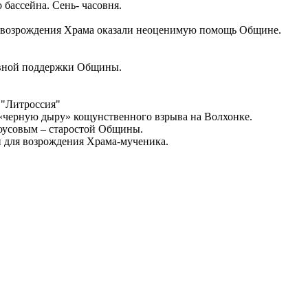
ассейна. Сень- часовня.
возрождения Храма оказали неоценимую помощь Общине.
ивной поддержки Общины.
 "Литроссия"
 «черную дыру» кощунственного взрыва на Волхонке.
роусовым – старостой Общины.
и для возрождения Храма-мученика.