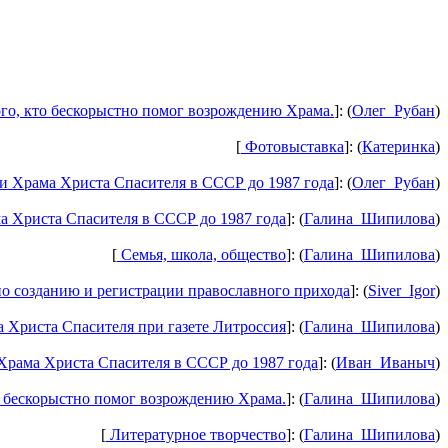
го, кто бескорыстно помог возрождению Храма.
]: (
Олег_Рубан
)
[
Фотовыставка
]: (
Катеринка
)
 Храма Христа Спасителя в СССР до 1987 года
]: (
Олег_Рубан
)
 Христа Спасителя в СССР до 1987 года
]: (
Галина_Шипилова
)
[
Семья, школа, общество
]: (
Галина_Шипилова
)
о созданию и регистрации православного прихода
]: (
Siver_Igor
)
Христа Спасителя при газете Литроссия
]: (
Галина_Шипилова
)
рама Христа Спасителя в СССР до 1987 года
]: (
Иван_Иваныч
)
 бескорыстно помог возрождению Храма.
]: (
Галина_Шипилова
)
[
Литературное творчество
]: (
Галина_Шипилова
)