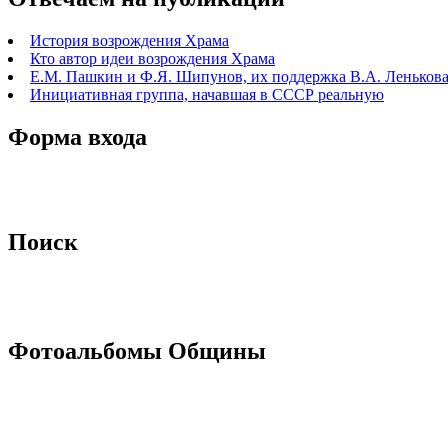
История возрождения Храма
Кто автор идеи возрождения Храма
Е.М. Пашкин и Ф.Я. Шипунов, их поддержка В.А. Ленькова 
Инициативная группа, начавшая в СССР реальную
Форма входа
Поиск
Фотоальбомы Общины