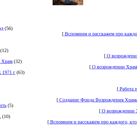
рд
(56)
[
Вспомним и расскажем про каждо
(12)
[
О возрождении
ь Храм
(32)
[
О возрождении Храма
 1971 г
(63)
[
Работа п
[
Создание Фонда Возрождения Храма 
ить
(5)
[
О возрождении Х
.
(10)
[
Вспомним и расскажем про каждого, кто