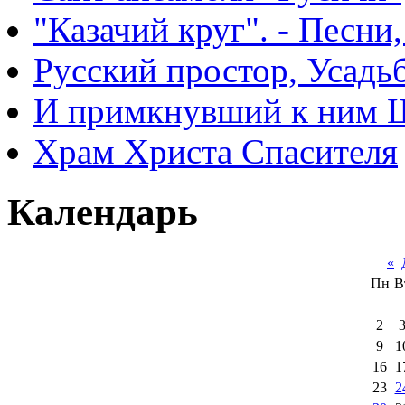
"Казачий круг". - Песни
Русский простор, Усадь
И примкнувший к ним 
Храм Христа Спасителя
Календарь
«
Пн
В
2
9
1
16
1
23
2