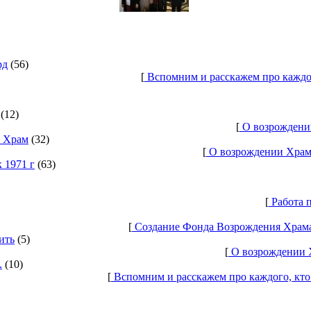
рд
(56)
[
Вспомним и расскажем про каждо
(12)
[
О возрождении
ь Храм
(32)
[
О возрождении Храма
 1971 г
(63)
[
Работа п
[
Создание Фонда Возрождения Храма 
ить
(5)
[
О возрождении Х
.
(10)
[
Вспомним и расскажем про каждого, кто