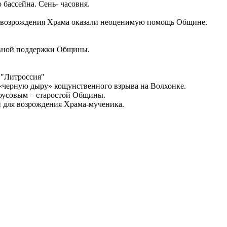
ассейна. Сень- часовня.
возрождения Храма оказали неоценимую помощь Общине.
ивной поддержки Общины.
 "Литроссия"
 «черную дыру» кощунственного взрыва на Волхонке.
роусовым – старостой Общины.
и для возрождения Храма-мученика.