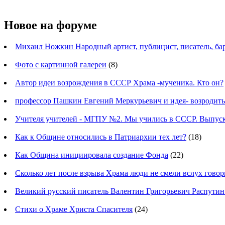
Новое на форуме
Михаил Ножкин Народный артист, публицист, писатель, ба
Фото с картинной галереи
(8)
Автор идеи возрождения в СССР Храма -мученика. Кто он?
профессор Пашкин Евгений Меркурьевич и идея- возродит
Учителя учителей - МГПУ №2. Мы учились в СССР. Выпуск
Как к Общине относились в Патриархии тех лет?
(18)
Как Община инициировала создание Фонда
(22)
Сколько лет после взрыва Храма люди не смели вслух говор
Великий русский писатель Валентин Григорьевич Распутин
Стихи о Храме Христа Спасителя
(24)