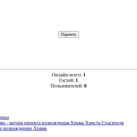
Онлайн всего:
1
Гостей:
1
Пользователей:
0
ника
ва - автора проекта возрождения Храма Христа Спасителя
по возрождению Храма