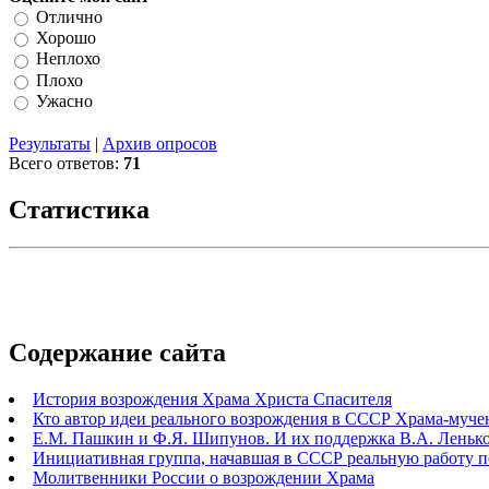
Отлично
Хорошо
Неплохо
Плохо
Ужасно
Результаты
|
Архив опросов
Всего ответов:
71
Статистика
Содержание сайта
История возрождения Храма Христа Спасителя
Кто автор идеи реального возрождения в СССР Храма-муче
Е.М. Пашкин и Ф.Я. Шипунов. И их поддержка В.А. Ленько
Инициативная группа, начавшая в СССР реальную работу 
Молитвенники России о возрождении Храма