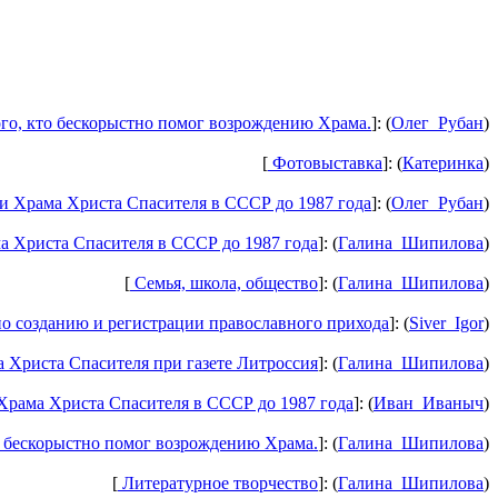
го, кто бескорыстно помог возрождению Храма.
]: (
Олег_Рубан
)
[
Фотовыставка
]: (
Катеринка
)
 Храма Христа Спасителя в СССР до 1987 года
]: (
Олег_Рубан
)
 Христа Спасителя в СССР до 1987 года
]: (
Галина_Шипилова
)
[
Семья, школа, общество
]: (
Галина_Шипилова
)
о созданию и регистрации православного прихода
]: (
Siver_Igor
)
Христа Спасителя при газете Литроссия
]: (
Галина_Шипилова
)
рама Христа Спасителя в СССР до 1987 года
]: (
Иван_Иваныч
)
 бескорыстно помог возрождению Храма.
]: (
Галина_Шипилова
)
[
Литературное творчество
]: (
Галина_Шипилова
)