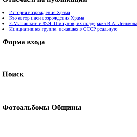
История возрождения Храма
Кто автор идеи возрождения Храма
Е.М. Пашкин и Ф.Я. Шипунов, их поддержка В.А. Ленькова 
Инициативная группа, начавшая в СССР реальную
Форма входа
Поиск
Фотоальбомы Общины