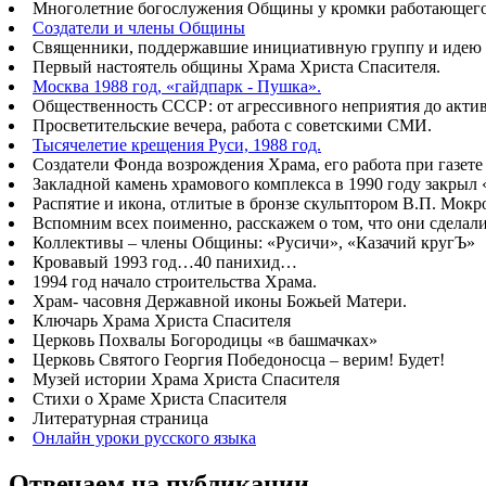
Многолетние богослужения Общины у кромки работающего б
Создатели и члены Общины
Священники, поддержавшие инициативную группу и идею 
Первый настоятель общины Храма Христа Спасителя.
Москва 1988 год, «гайдпарк - Пушка».
Общественность СССР: от агрессивного неприятия до акт
Просветительские вечера, работа с советскими СМИ.
Тысячелетие крещения Руси, 1988 год.
Создатели Фонда возрождения Храма, его работа при газете
Закладной камень храмового комплекса в 1990 году закрыл
Распятие и икона, отлитые в бронзе скульптором В.П. Мок
Вспомним всех поименно, расскажем о том, что они сделал
Коллективы – члены Общины: «Русичи», «Казачий кругЪ»
Кровавый 1993 год…40 панихид…
1994 год начало строительства Храма.
Храм- часовня Державной иконы Божьей Матери.
Ключарь Храма Христа Спасителя
Церковь Похвалы Богородицы «в башмачках»
Церковь Святого Георгия Победоносца – верим! Будет!
Музей истории Храма Христа Спасителя
Стихи о Храме Христа Спасителя
Литературная страница
Онлайн уроки русского языка
Отвечаем на публикации