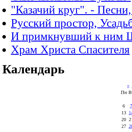
"Казачий круг". - Песни
Русский простор, Усадь
И примкнувший к ним 
Храм Христа Спасителя
Календарь
«
Пн
В
6
13
1
20
2
27
2