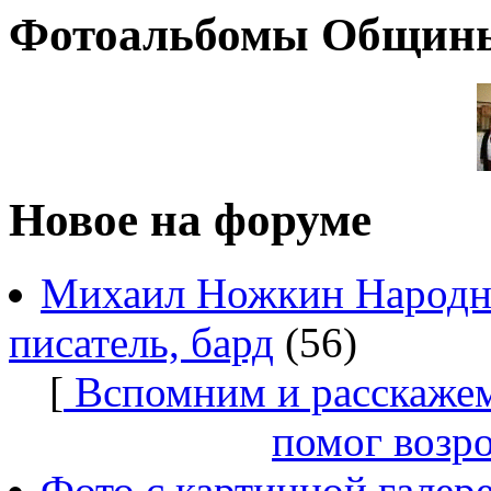
Фотоальбомы Общин
Новое на форуме
Михаил Ножкин Народны
писатель, бард
(56)
[
Вспомним и расскажем
помог возр
Фото с картинной галер