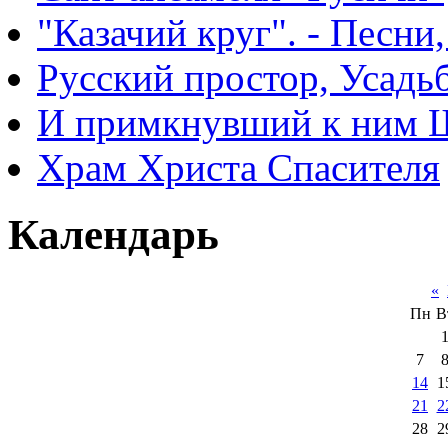
"Казачий круг". - Песни
Русский простор, Усадь
И примкнувший к ним 
Храм Христа Спасителя
Календарь
«
Пн
В
7
14
1
21
2
28
2