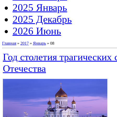
2025 Январь
2025 Декабрь
2026 Июнь
Главная
»
2017
»
Январь
»
08
Год столетия трагических
Отечества