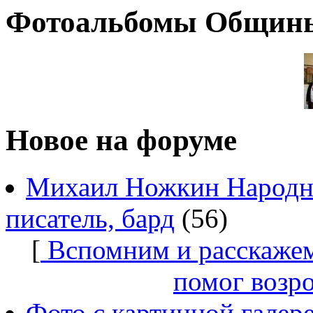
Фотоальбомы Общин
Новое на форуме
Михаил Ножкин Народны
писатель, бард
(56)
[
Вспомним и расскажем
помог возр
Фото с картинной галер