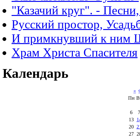
"Казачий круг". - Песни
Русский простор, Усадь
И примкнувший к ним 
Храм Христа Спасителя
Календарь
«
Пн
В
6
13
1
20
2
27
2