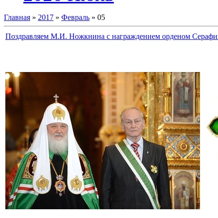
Главная
»
2017
»
Февраль
»
05
Поздравляем М.И. Ножкнина с награждением орденом Серафим