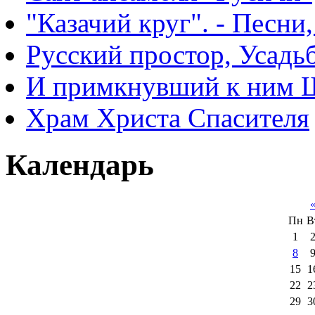
"Казачий круг". - Песни
Русский простор, Усадь
И примкнувший к ним 
Храм Христа Спасителя
Календарь
Пн
В
1
8
15
1
22
2
29
3