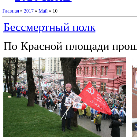
Главная
»
2017
»
Май
»
10
Бессмертный полк
По Красной площади прош