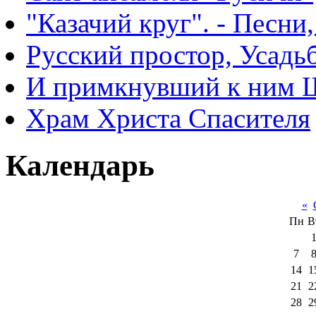
"Казачий круг". - Песни
Русский простор, Усадь
И примкнувший к ним 
Храм Христа Спасителя
Календарь
«
Пн
В
7
14
1
21
2
28
2