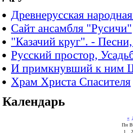
Древнерусская народная
Сайт ансамбля "Русичи"
"Казачий круг". - Песни
Русский простор, Усадь
И примкнувший к ним 
Храм Христа Спасителя
Календарь
«
Пн
В
1