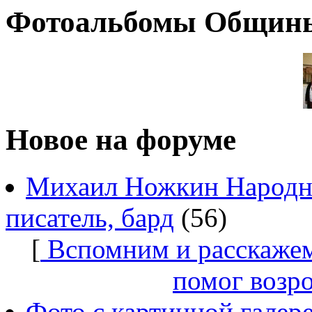
Фотоальбомы Общин
Новое на форуме
Михаил Ножкин Народны
писатель, бард
(56)
[
Вспомним и расскажем
помог возр
Фото с картинной галер