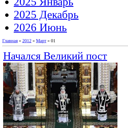
2025 Январь
2025 Декабрь
2026 Июнь
Главная
»
2012
»
Март
»
01
Начался Великий пост