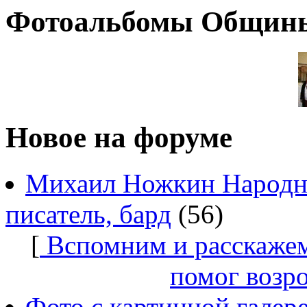
Фотоальбомы Общин
Новое на форуме
Михаил Ножкин Народны
писатель, бард
(56)
[
Вспомним и расскажем
помог возр
Фото с картинной галер