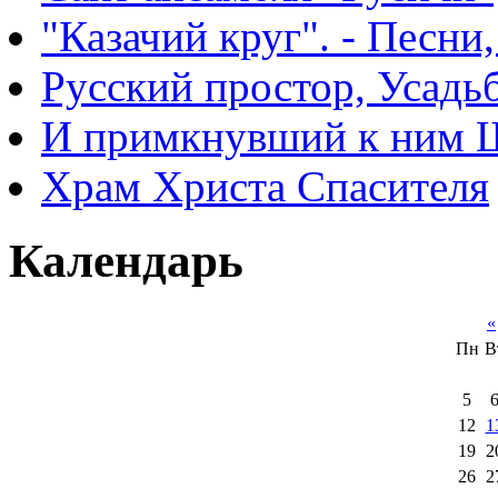
"Казачий круг". - Песни
Русский простор, Усадь
И примкнувший к ним 
Храм Христа Спасителя
Календарь
«
Пн
В
5
12
1
19
2
26
2