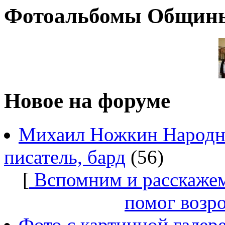
Фотоальбомы Общин
Новое на форуме
Михаил Ножкин Народны
писатель, бард
(56)
[
Вспомним и расскажем
помог возр
Фото с картинной галер