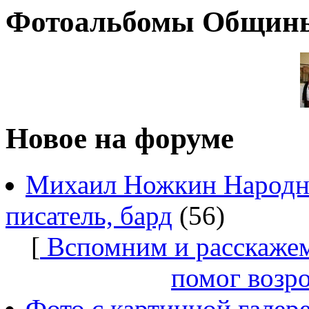
Фотоальбомы Общин
Новое на форуме
Михаил Ножкин Народны
писатель, бард
(56)
[
Вспомним и расскажем
помог возр
Фото с картинной галер