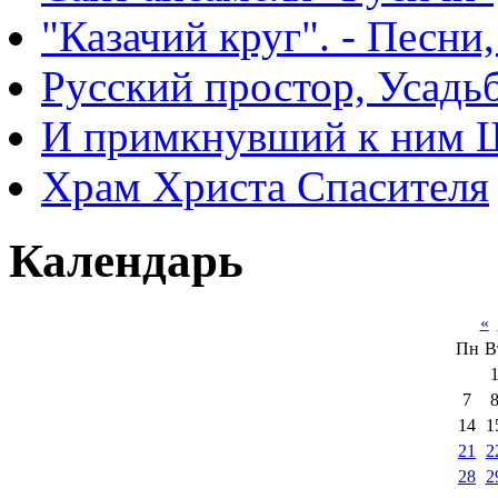
"Казачий круг". - Песни
Русский простор, Усадь
И примкнувший к ним 
Храм Христа Спасителя
Календарь
«
Пн
В
7
14
1
21
2
28
2