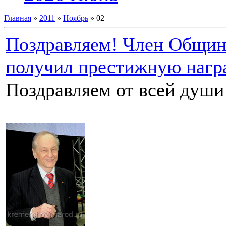
Главная
»
2011
»
Ноябрь
»
02
Поздравляем! Член Общины
получил престижную нагр
Поздравляем от всей души