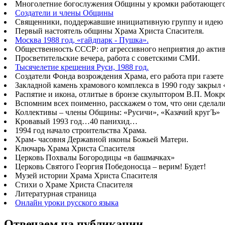
Многолетние богослужения Общины у кромки работающего б
Создатели и члены Общины
Священники, поддержавшие инициативную группу и идею 
Первый настоятель общины Храма Христа Спасителя.
Москва 1988 год, «гайдпарк - Пушка».
Общественность СССР: от агрессивного неприятия до акт
Просветительские вечера, работа с советскими СМИ.
Тысячелетие крещения Руси, 1988 год.
Создатели Фонда возрождения Храма, его работа при газете
Закладной камень храмового комплекса в 1990 году закрыл
Распятие и икона, отлитые в бронзе скульптором В.П. Мок
Вспомним всех поименно, расскажем о том, что они сделал
Коллективы – члены Общины: «Русичи», «Казачий кругЪ»
Кровавый 1993 год…40 панихид…
1994 год начало строительства Храма.
Храм- часовня Державной иконы Божьей Матери.
Ключарь Храма Христа Спасителя
Церковь Похвалы Богородицы «в башмачках»
Церковь Святого Георгия Победоносца – верим! Будет!
Музей истории Храма Христа Спасителя
Стихи о Храме Христа Спасителя
Литературная страница
Онлайн уроки русского языка
Отвечаем на публикации