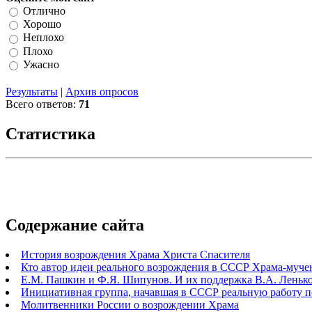
Отлично
Хорошо
Неплохо
Плохо
Ужасно
Результаты
|
Архив опросов
Всего ответов:
71
Статистика
Содержание сайта
История возрождения Храма Христа Спасителя
Кто автор идеи реального возрождения в СССР Храма-муче
Е.М. Пашкин и Ф.Я. Шипунов. И их поддержка В.А. Ленько
Инициативная группа, начавшая в СССР реальную работу 
Молитвенники России о возрождении Храма