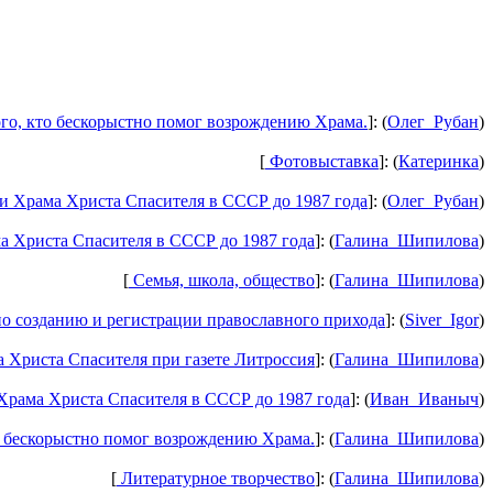
го, кто бескорыстно помог возрождению Храма.
]: (
Олег_Рубан
)
[
Фотовыставка
]: (
Катеринка
)
 Храма Христа Спасителя в СССР до 1987 года
]: (
Олег_Рубан
)
 Христа Спасителя в СССР до 1987 года
]: (
Галина_Шипилова
)
[
Семья, школа, общество
]: (
Галина_Шипилова
)
о созданию и регистрации православного прихода
]: (
Siver_Igor
)
Христа Спасителя при газете Литроссия
]: (
Галина_Шипилова
)
рама Христа Спасителя в СССР до 1987 года
]: (
Иван_Иваныч
)
 бескорыстно помог возрождению Храма.
]: (
Галина_Шипилова
)
[
Литературное творчество
]: (
Галина_Шипилова
)