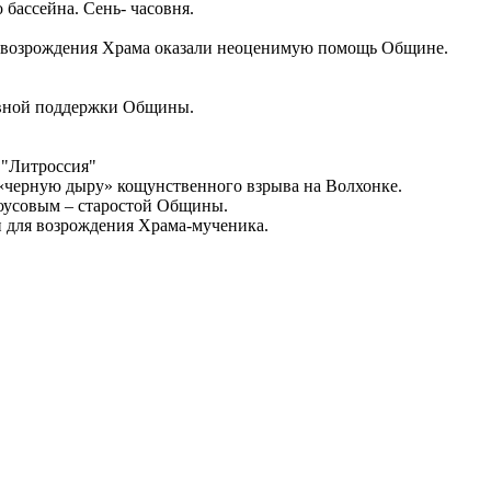
ассейна. Сень- часовня.
возрождения Храма оказали неоценимую помощь Общине.
ивной поддержки Общины.
 "Литроссия"
 «черную дыру» кощунственного взрыва на Волхонке.
роусовым – старостой Общины.
и для возрождения Храма-мученика.