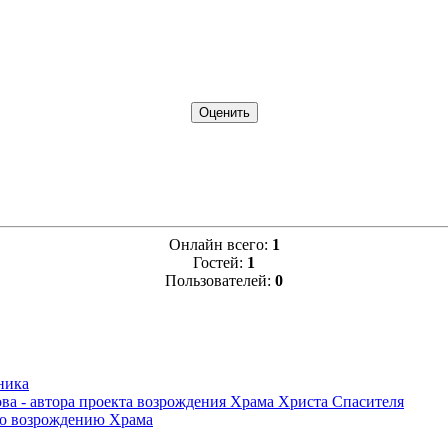
Онлайн всего:
1
Гостей:
1
Пользователей:
0
ника
ва - автора проекта возрождения Храма Христа Спасителя
по возрождению Храма