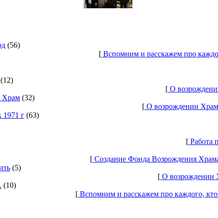
рд
(56)
[
Вспомним и расскажем про каждо
(12)
[
О возрождении
ь Храм
(32)
[
О возрождении Храма
 1971 г
(63)
[
Работа п
[
Создание Фонда Возрождения Храма 
ить
(5)
[
О возрождении Х
.
(10)
[
Вспомним и расскажем про каждого, кто