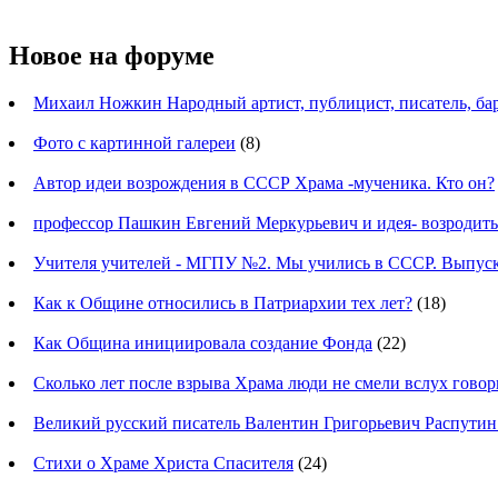
Новое на форуме
Михаил Ножкин Народный артист, публицист, писатель, ба
Фото с картинной галереи
(8)
Автор идеи возрождения в СССР Храма -мученика. Кто он?
профессор Пашкин Евгений Меркурьевич и идея- возродит
Учителя учителей - МГПУ №2. Мы учились в СССР. Выпуск
Как к Общине относились в Патриархии тех лет?
(18)
Как Община инициировала создание Фонда
(22)
Сколько лет после взрыва Храма люди не смели вслух говор
Великий русский писатель Валентин Григорьевич Распутин
Стихи о Храме Христа Спасителя
(24)