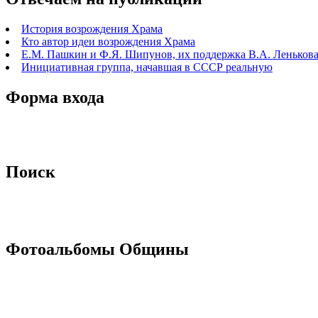
История возрождения Храма
Кто автор идеи возрождения Храма
Е.М. Пашкин и Ф.Я. Шипунов, их поддержка В.А. Ленькова 
Инициативная группа, начавшая в СССР реальную
Форма входа
Поиск
Фотоальбомы Общины