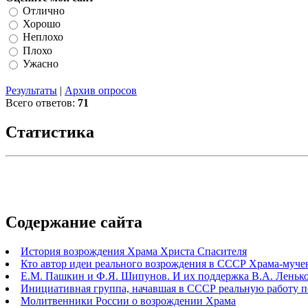
Отлично
Хорошо
Неплохо
Плохо
Ужасно
Результаты
|
Архив опросов
Всего ответов:
71
Статистика
Содержание сайта
История возрождения Храма Христа Спасителя
Кто автор идеи реального возрождения в СССР Храма-муче
Е.М. Пашкин и Ф.Я. Шипунов. И их поддержка В.А. Ленько
Инициативная группа, начавшая в СССР реальную работу 
Молитвенники России о возрождении Храма