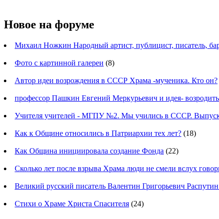
Новое на форуме
Михаил Ножкин Народный артист, публицист, писатель, ба
Фото с картинной галереи
(8)
Автор идеи возрождения в СССР Храма -мученика. Кто он?
профессор Пашкин Евгений Меркурьевич и идея- возродит
Учителя учителей - МГПУ №2. Мы учились в СССР. Выпуск
Как к Общине относились в Патриархии тех лет?
(18)
Как Община инициировала создание Фонда
(22)
Сколько лет после взрыва Храма люди не смели вслух говор
Великий русский писатель Валентин Григорьевич Распутин
Стихи о Храме Христа Спасителя
(24)