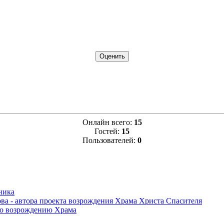
Онлайн всего:
15
Гостей:
15
Пользователей:
0
ника
ва - автора проекта возрождения Храма Христа Спасителя
по возрождению Храма