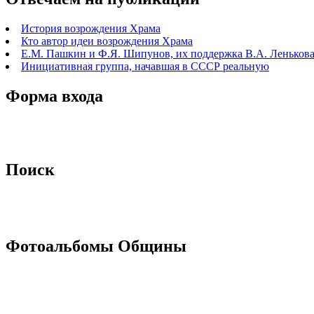
История возрождения Храма
Кто автор идеи возрождения Храма
Е.М. Пашкин и Ф.Я. Шипунов, их поддержка В.А. Ленькова 
Инициативная группа, начавшая в СССР реальную
Форма входа
Поиск
Фотоальбомы Общины