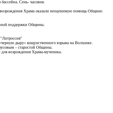
ассейна. Сень- часовня.
возрождения Храма оказали неоценимую помощь Общине.
ивной поддержки Общины.
 "Литроссия"
 «черную дыру» кощунственного взрыва на Волхонке.
роусовым – старостой Общины.
и для возрождения Храма-мученика.