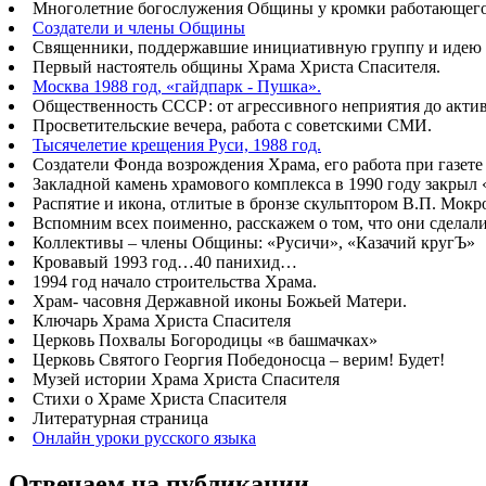
Многолетние богослужения Общины у кромки работающего б
Создатели и члены Общины
Священники, поддержавшие инициативную группу и идею 
Первый настоятель общины Храма Христа Спасителя.
Москва 1988 год, «гайдпарк - Пушка».
Общественность СССР: от агрессивного неприятия до акт
Просветительские вечера, работа с советскими СМИ.
Тысячелетие крещения Руси, 1988 год.
Создатели Фонда возрождения Храма, его работа при газете
Закладной камень храмового комплекса в 1990 году закрыл
Распятие и икона, отлитые в бронзе скульптором В.П. Мок
Вспомним всех поименно, расскажем о том, что они сделал
Коллективы – члены Общины: «Русичи», «Казачий кругЪ»
Кровавый 1993 год…40 панихид…
1994 год начало строительства Храма.
Храм- часовня Державной иконы Божьей Матери.
Ключарь Храма Христа Спасителя
Церковь Похвалы Богородицы «в башмачках»
Церковь Святого Георгия Победоносца – верим! Будет!
Музей истории Храма Христа Спасителя
Стихи о Храме Христа Спасителя
Литературная страница
Онлайн уроки русского языка
Отвечаем на публикации