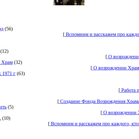
рд
(56)
[
Вспомним и расскажем про каждо
(12)
[
О возрождении
ь Храм
(32)
[
О возрождении Храма
 1971 г
(63)
[
Работа п
[
Создание Фонда Возрождения Храма 
ить
(5)
[
О возрождении Х
.
(10)
[
Вспомним и расскажем про каждого, кто