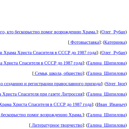
го, кто бескорыстно помог возрождению Храма.
]: (
Олег_Рубан
)
[
Фотовыставка
]: (
Катеринка
)
 Храма Христа Спасителя в СССР до 1987 года
]: (
Олег_Рубан
)
 Христа Спасителя в СССР до 1987 года
]: (
Галина_Шипилова
)
[
Семья, школа, общество
]: (
Галина_Шипилова
)
о созданию и регистрации православного прихода
]: (
Siver_Igor
)
Христа Спасителя при газете Литроссия
]: (
Галина_Шипилова
)
рама Христа Спасителя в СССР до 1987 года
]: (
Иван_Иваныч
)
 бескорыстно помог возрождению Храма.
]: (
Галина_Шипилова
)
[
Литературное творчество
]: (
Галина_Шипилова
)